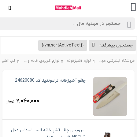
تجوی پیشرفته
{{vm.sortActiveText}}
فروشگاه اینترنتی مهدیه مال
لوازم آشپزخونه
لوازم کاربردی خانه و آشپزخانه
کارد آشپزخانه
چاقو آشپزخانه ترامونتینا کد 24620080
۲,۰۴۰,۰۰۰
تومان
سرویس چاقو آشپزخانه لایف اسمایل مدل