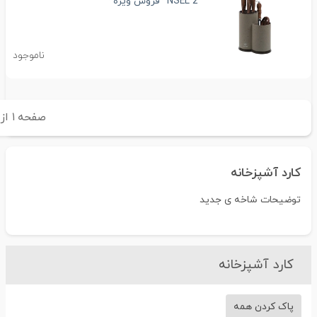
NSEL 2 *فروش ویژه*
ناموجود
صفحه
۱
از
۱
کارد آشپزخانه
توضیحات شاخه ی جدید
کارد آشپزخانه
پاک کردن همه