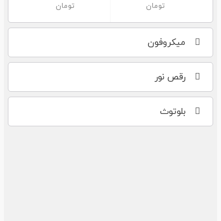
میکروفون
رقص نور
بلوتوث