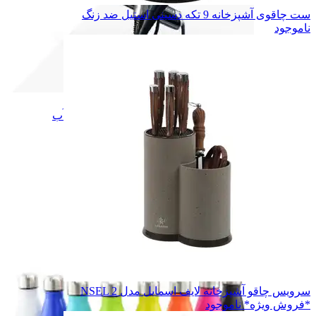
ست چاقوی آشپزخانه 9 تکه دسینی استیل ضد زنگ
ناموجود
زیبایی و سلامت
زیبایی و سلامت
قمقمه و بطری آب
قمقمه و بطری آب
اسکوتر برقی
اسکوتر برقی
نور و روشنایی
نور و روشنایی
چراغ قوه
چراغ قوه
پنکه شارژی
پنکه شارژی
یخچال ماشین
یخچال ماشین
کافی خوری
کافی خوری
همه دسته بندی های ورزش و سفر
سرویس چاقو آشپزخانه لایف اسمایل مدل NSEL 2
*فروش ویژه*
ناموجود