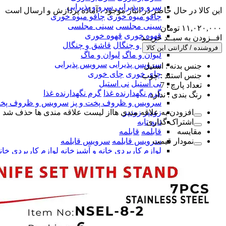
سرو و پذیرایی
سرو و پذیرایی
این کالا در حال حاضر در انبار موجود ، آماده پردازش و ارسال است
چاقو میوه خوری
چاقو میوه خوری
سینی مجلسی
سینی مجلسی
۱۱,۰۲۰,۰۰۰
تومان
قهوه خوری
قهوه خوری
افــزودن به سبــد خریــد
قاشق و چنگال
قاشق و چنگال
فروشنده / گارانتی این کالا
لیوان و ماگ
لیوان و ماگ
سرویس پذیرایی
سرویس پذیرایی
جنس بدنه :
استیل
چای خوری
چای خوری
جنس استند :
چوب
نی استیل
نی استیل
تعداد پارچ :
7
گرم نگهدارنده غذا
گرم نگهدارنده غذا
رنگ بندی :
ندارد
سرویس و ظروف پخت و پز
سرویس و ظروف پخت
افزودن به علاقه مندی ها
از لیست علاقه مندی ها حذف شد
زودپز
زودپز
اشتراک گذاری
تابه
تابه
مقایسه
قابلمه
قابلمه
نمودار قیمت
سرویس قابلمه
سرویس قابلمه
لوازم کاربردی خانه و آشپزخانه
لوازم کاربردی خان
کارد آشپزخانه
کارد آشپزخانه
ترازو آشپزخانه
ترازو آشپزخانه
سالاد ساز دستی
سالاد ساز دستی
سرویس کف گیر ملاقه
سرویس کف گیر ملاقه
سرویس کارد آشپزخانه
سرویس کارد آشپزخانه
خردکن دستی
خردکن دستی
شیشه پاک کن
شیشه پاک کن