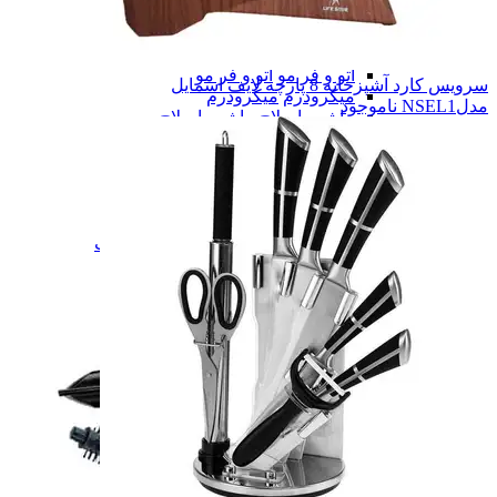
برس حرارتی
برس حرارتی
بخور سرد
بخور سرد
اتو پوست
اتو پوست
اتو و فر مو
اتو و فر مو
سرویس کارد آشپزخانه 8 پارچه لایف اسمایل
میکرودرم
میکرودرم
مدلNSEL1
ناموجود
ماشین اصلاح
ماشین اصلاح
ماساژور
ماساژور
ماشین اصلاح
ماشین اصلاح
ترازو وزن کشی
ترازو وزن کشی
خوشبو کننده
خوشبو کننده
فشارسنج
فشارسنج
همه دسته بندی های زیبایی و سلامت