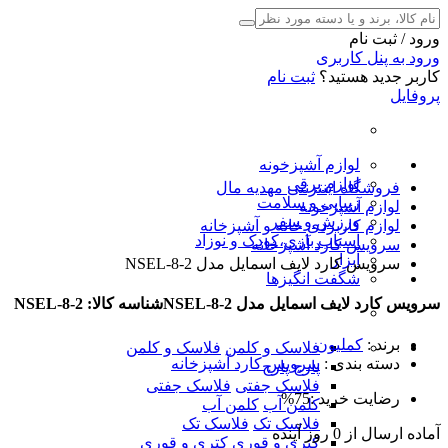
ورود / ثبت نام
ورود به پنل کاربری
کاربر جدید هستید؟
ثبت نام
پروفایل
لوازم آشپزخونه
لوازم برقی
فروشگاه اینترنتی مهدیه مال
زیبایی و سلامت
لوازم آشپزخونه
ورزش و سفر
لوازم کاربردی خانه و آشپزخانه
اسباب بازی،کودک و نوزاد
سرویس کارد آشپزخانه
ابزار
سرویس کارد لایف اسمایل مدل NSEL-8-2
شگفت انگیزها
سرویس کارد لایف اسمایل مدل NSEL-8-2
شناسه کالا: NSEL-8-2
برند
:
کملیون
فلاسک و کلمن
فلاسک و کلمن
دسته بندی
:
سرویس کارد آشپزخانه
پارچ
پارچ
فلاسک جفتی
فلاسک جفتی
رضایت خرید :
75%
کلمن آب
کلمن آب
فلاسک تک
فلاسک تک
آماده
ارسال
از
0
روز آینده
کتری و قوری
کتری و قوری