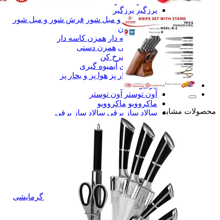
یخساز
یخساز
پرزگیر
پرزگیر
فرش شور و مبل شور
فرش شور و مبل شور
همزن
همزن
همزن کاسه دار
همزن کاسه دار
همزن دستی
همزن دستی
سرخ کن
سرخ کن
آبمیوه گیری
آبمیوه گیری
هوا پز و بخار پز
هوا پز و بخار پز
اتو
اتو
آون توستر
آون توستر
ماکروویو
ماکروویو
محصولات مشابه
سالاد ساز برقی
سالاد ساز برقی
آسیاب
آسیاب
میوه خشک کن
میوه خشک کن
کتری برقی
کتری برقی
خردکن
خردکن
صوتی و تصویری
صوتی و تصویری
اسپیکر
اسپیکر
میکروفن
میکروفن
تلفن
تلفن
سرمایشی و گرمایشی
سرمایشی و گرمایشی
پشه کش برقی
پشه کش برقی
پنکه
پنکه