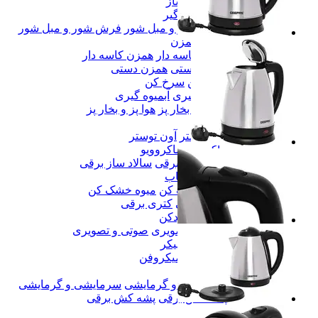
یخساز
یخساز
پرزگیر
پرزگیر
فرش شور و مبل شور
فرش شور و مبل شور
همزن
همزن
همزن کاسه دار
همزن کاسه دار
همزن دستی
همزن دستی
سرخ کن
سرخ کن
آبمیوه گیری
آبمیوه گیری
هوا پز و بخار پز
هوا پز و بخار پز
اتو
اتو
آون توستر
آون توستر
ماکروویو
ماکروویو
سالاد ساز برقی
سالاد ساز برقی
آسیاب
آسیاب
میوه خشک کن
میوه خشک کن
کتری برقی
کتری برقی
خردکن
خردکن
صوتی و تصویری
صوتی و تصویری
اسپیکر
اسپیکر
میکروفن
میکروفن
تلفن
تلفن
سرمایشی و گرمایشی
سرمایشی و گرمایشی
پشه کش برقی
پشه کش برقی
پنکه
پنکه