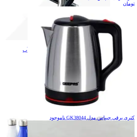
تومان
زیبایی و سلامت
زیبایی و سلامت
قمقمه و بطری آب
قمقمه و بطری آب
اسکوتر برقی
اسکوتر برقی
نور و روشنایی
نور و روشنایی
چراغ قوه
چراغ قوه
پنکه شارژی
پنکه شارژی
یخچال ماشین
یخچال ماشین
کافی خوری
کافی خوری
همه دسته بندی های ورزش و سفر
کتری برقی جیپاس مدل GK38044
ناموجود