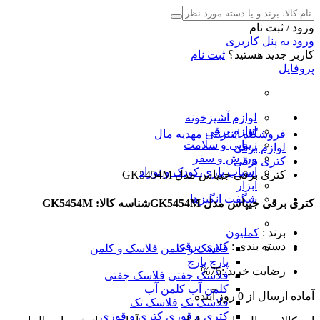
ورود / ثبت نام
ورود به پنل کاربری
کاربر جدید هستید؟
ثبت نام
پروفایل
لوازم آشپزخونه
لوازم برقی
فروشگاه اینترنتی مهدیه مال
زیبایی و سلامت
لوازم برقی
ورزش و سفر
کتری برقی
اسباب بازی،کودک و نوزاد
کتری برقی جیپاس مدل GK5454M
ابزار
شگفت انگیزها
کتری برقی جیپاس مدل GK5454M
شناسه کالا: GK5454M
برند
:
کملیون
دسته بندی
:
کتری برقی
فلاسک و کلمن
فلاسک و کلمن
پارچ
پارچ
رضایت خرید :
75%
فلاسک جفتی
فلاسک جفتی
کلمن آب
کلمن آب
آماده
ارسال
از
0
روز آینده
فلاسک تک
فلاسک تک
کتری و قوری
کتری و قوری