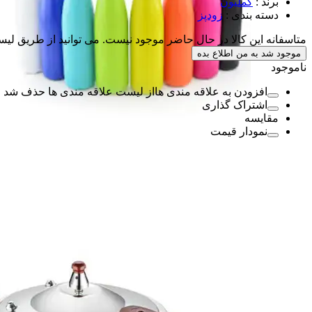
برند
:
کملیون
دسته بندی
:
زودپز
متاسفانه این کالا در حال حاضر موجود نیست. می توانید از طریق لیس
موجود شد به من اطلاع بده
ناموجود
افزودن به علاقه مندی ها
از لیست علاقه مندی ها حذف شد
اشتراک گذاری
مقایسه
نمودار قیمت
ورزش و سفر
ورزش و سفر
فکری و آموزشی
فکری و آموزشی
عروسک
عروسک
شارژی و کنترلی
شارژی و کنترلی
خواب کودک
خواب کودک
همه دسته بندی های اسباب بازی،کودک و نوزاد