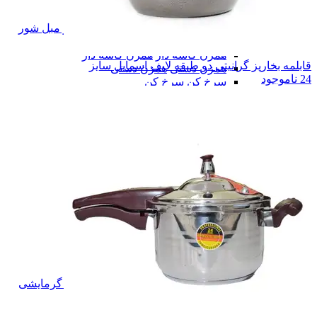
یخساز
یخساز
پرزگیر
پرزگیر
فرش شور و مبل شور
فرش شور و مبل شور
همزن
همزن
همزن کاسه دار
همزن کاسه دار
قابلمه بخارپز گرانیتی دو طبقه لایف اسمایل سایز
همزن دستی
همزن دستی
24
ناموجود
سرخ کن
سرخ کن
آبمیوه گیری
آبمیوه گیری
هوا پز و بخار پز
هوا پز و بخار پز
اتو
اتو
آون توستر
آون توستر
ماکروویو
ماکروویو
سالاد ساز برقی
سالاد ساز برقی
آسیاب
آسیاب
میوه خشک کن
میوه خشک کن
کتری برقی
کتری برقی
خردکن
خردکن
صوتی و تصویری
صوتی و تصویری
اسپیکر
اسپیکر
میکروفن
میکروفن
تلفن
تلفن
سرمایشی و گرمایشی
سرمایشی و گرمایشی
پشه کش برقی
پشه کش برقی
پنکه
پنکه