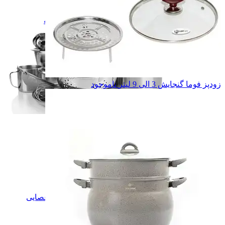
وکیوم
وکیوم
تخته گوشت
تخته گوشت
همه دسته بندی های لوازم آشپزخونه
زودپز فوما گنجایش 3 الی 9 لیتر
ناموجود
لوازم آشپزخونه
لوازم آشپزخونه
غذاساز
غذاساز
ساندویچ میکر
ساندویچ میکر
توستر نان
توستر نان
چرخ گوشت
چرخ گوشت
گوشت کوب
گوشت کوب
پلو پز
پلو پز
جارو برقی
جارو برقی
جارو شارژی عصایی
جارو شارژی عصایی
تخم مرغ پز
تخم مرغ پز
کارواش
کارواش