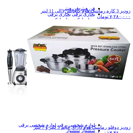
چای ساز
چای ساز
فن هیتر
فن هیتر
زودپز 3 کاره رمانتیک هوم گنجایش 3الی 11 لیتر
بخاری برقی
بخاری برقی
۷,۲۸۰,۰۰۰
تومان
مخلوط کن
مخلوط کن
اسپرسو ساز
اسپرسو ساز
اجاق
اجاق
همه دسته بندی های لوازم برقی
لوازم برقی
لوازم برقی
آینه
آینه
لوازم شخصی برقی
لوازم شخصی برقی
زودپز دوقلو رمانتیک هوم دارای حجم 5 لیتر و 7 لیتر
سشوار
سشوار
۱۳,۳۶۰,۰۰۰
تومان