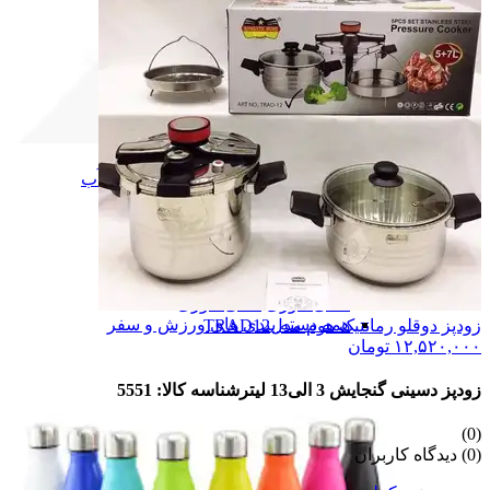
زیبایی و سلامت
زیبایی و سلامت
قمقمه و بطری آب
قمقمه و بطری آب
اسکوتر برقی
اسکوتر برقی
نور و روشنایی
نور و روشنایی
چراغ قوه
چراغ قوه
پنکه شارژی
پنکه شارژی
یخچال ماشین
یخچال ماشین
کافی خوری
کافی خوری
همه دسته بندی های ورزش و سفر
زودپز دوقلو رمانتیک هوم مدلTRAD12
۱۲,۵۲۰,۰۰۰
تومان
زودپز دسینی گنجایش 3 الی13 لیتر
شناسه کالا: 5551
(0)
(0) دیدگاه کاربران