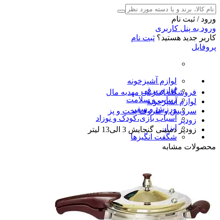
ورود / ثبت نام
ورود به پنل کاربری
کاربر جدید هستید؟
ثبت نام
پروفایل
لوازم آشپزخونه
لوازم برقی
فروشگاه اینترنتی مهدیه مال
زیبایی و سلامت
لوازم آشپزخونه
ورزش و سفر
سرویس و ظروف پخت و پز
اسباب بازی،کودک و نوزاد
زودپز
ابزار
زودپز دسینی گنجایش 3 الی13 لیتر
شگفت انگیزها
محصولات مشابه
فلاسک و کلمن
فلاسک و کلمن
پارچ
پارچ
فلاسک جفتی
فلاسک جفتی
کلمن آب
کلمن آب
فلاسک تک
فلاسک تک
کتری و قوری
کتری و قوری