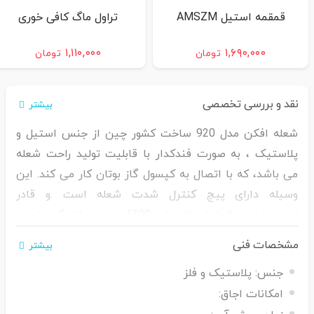
قمقمه استیل AMSZM
تراول ماگ کافی خوری
۱,۱۱۰,۰۰۰
۱,۶۹۰,۰۰۰
تومان
تومان
نقد و بررسی تخصصی
بیشتر
شعله افکن مدل 920 ساخت کشور چین از جنس استیل و
پلاستیک ، به صورت فندکدار با قابلیت تولید راحت شعله
می باشد، که با اتصال به کپسول گاز بوتان کار می کند. این
وسیله دارای پیچ کنترل شدت شعله است .و قادر
است حرارت شعله‌ای تا دمای 1300 درجه سانتیگراد تولید
کند. و مناسب استفاده در مصارف صنعتی ،تعمیر خودرو
مشخصات فنی
بیشتر
،روشن کردن ذغال برای منقل، باربیکیو و آشپزی و .... می
جنس:
پلاستیک و فلز
باشد .
امکانات اجاق: