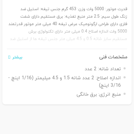
قدرت موتور: 5000 وات
وزن: 453 گرم
جنس تیغه: استیل ضد
زنگ
طول سیم: 2.5 متر
منبع تغذیه: برق مستقیم
دارای شفت
فلزی
دارای طراحی ارگونومیک
عرض تیغه 40 میلی متر
موتور قدرتمند
5000 وات
اندازه اصلاح 0.4 میلی متر
دارای تکنولوژی برش
مستقیم
سایز شانه 0.5 و 4.5 میلی متر
جنس تیغه ها از استیل ضد
زنگ
اندازه اصلاح: 0.4 میلی متر
اقلام همراه: شانه اصلاح، 2 عدد سری
تیغه، برس تمیز کننده، روغن، دفترچه راهنما
سفارش اروپا
مشخصات فنی
بیشتر
(مجارستان)
تعداد شانه:
2 عدد
اندازه اصلاح:
2 عدد شانه 1.5 و 4.5 میلیمتر (1/16 اینچ -
3/16 اینچ)
منبع انرژی:
برق خانگی