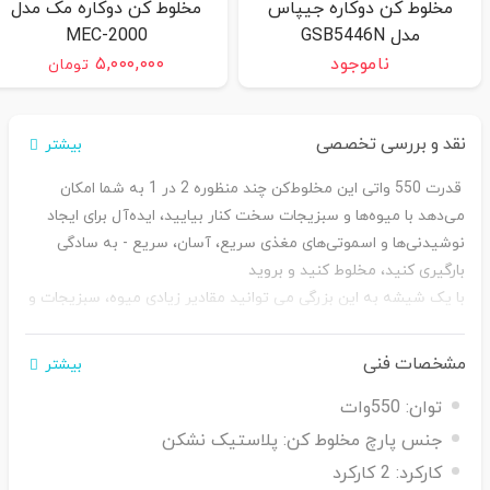
مخلوط کن دوکاره جیپاس
مخلوط کن دوکاره مک مدل
مدل GSB5446N
MEC-2000
ناموجود
۵,۰۰۰,۰۰۰
تومان
نقد و بررسی تخصصی
بیشتر
قدرت 550 واتی این مخلوط‌کن چند منظوره 2 در 1 به شما امکان
می‌دهد با میوه‌ها و سبزیجات سخت کنار بیایید، ایده‌آل برای ایجاد
نوشیدنی‌ها و اسموتی‌های مغذی سریع، آسان، سریع - به سادگی
بارگیری کنید، مخلوط کنید و بروید
با یک شیشه به این بزرگی می توانید مقادیر زیادی میوه، سبزیجات و
حتی یخ را با هم مخلوط کنید. آسیاب آسیاب برای آسیاب ادویه قهوه
و آجیل ایده آل است. این کمک می کند تا در زمان بریدن میوه ها یا
مشخصات فنی
بیشتر
سبزیجات صرفه جویی کنید و بلافاصله ظرف چند ثانیه یک لیوان آب
توان:
550وات
میوه خوشمزه و سالم دریافت کنید.
با عملکردهای کنترلی 2 سرعته، شلاق، پوره، خرد کردن و خرد کردن، بر
جنس پارچ مخلوط کن:
پلاستیک نشکن
روی ترکیب و آبمیوه سازی خود کنترل داشته باشید. و با عملکرد
کارکرد:
2 کارکرد
"Pulse" یخ را تا کوچکترین دانه آسیاب کنید و این امکان را به شما