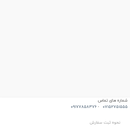
ندارد.
محصولات Life Smile برای انواع اجاق گاز (گاز، برق، سرامیک/
هالوژن، اجاق گاز) مناسب هستند.
موجود فروشگاه رنگ مشکی میباشد
ماره های تماس
۰۹۱۷۷۸۵۸۳۷۶
-
۰۷۱۵۲۷۵۱۵۵
نحوه ثبت سفارش