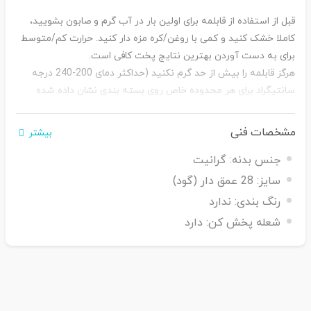
قبل از استفاده از قابلمه برای اولین بار در آب گرم و صابون بشویید،
کاملا خشک کنید و کمی با روغن/کره مزه دار کنید.
حرارت کم/متوسط
برای به دست آوردن بهترین نتایج پخت کافی است.
هرگز قابلمه را بیش از حد گرم نکنید (حداکثر دمای 200-240 درجه
سانتیگراد برای هر محدوده خاص روی بسته بندی نشان داده شده
است).
آلومینیوم ریخته گری رسانای بسیار خوبی برای گرما است و
گرمای بیش از حد مداوم می تواند به پوشش آسیب برساند.
وقتی
مشخصات فنی
بیشتر
خالی است آن را گرم نکنید.
از قابلمه فقط برای پخت و پز استفاده
جنس بدنه:
گرانیت
شود.
از گلدان برای نگهداری (ذخیره کردن) غذا برای مدت طولانی تری
استفاده نکنید زیرا برخی از مواد غذایی تهاجمی می توانند به پوشش
سایز:
28 عمق دار (گود)
آسیب برسانند.
رنگ بندی:
ندارد
فقط از ظروف چوبی و نایلونی استفاده کنید و غذای داخل قابلمه را
شعله پخش کن:
دارد
نبرید.
پس از استفاده، گلدان را برای مدتی خنک نگه دارید، آن را در
آب گرم و صابون تمیز کرده و کاملا خشک کنید.
برخی از شوینده های
تهاجمی می توانند به محصول آسیب برسانند. شستشو با دست
پیشنهاد می شود.
تغییر رنگ جزئی پوشش داخل قابلمه هیچ تاثیر
منفی بر کیفیت محصول و یا تاثیر آن در حین استفاده