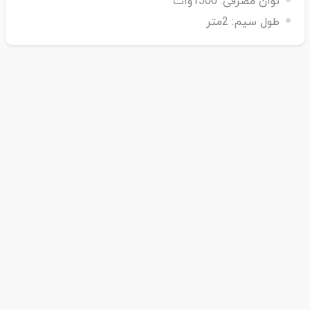
توان مصرفی:
1500وات
طول سیم:
2متر