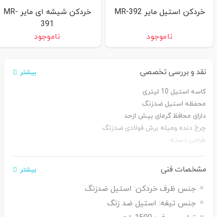
خردکن استیل مایر MR-392
خردکن شیشه ای مایر MR-
391
ناموجود
ناموجود
نقد و بررسی تخصصی
بیشتر
کاسه استیل 10 لیتری
محفظه استیل ضدزنگ
دارای محافظ گرمای بیش ازحد
چرخ دنده ومیله برش فولادی ضدزنگ
طراحی دسته
AC220-240V 50/60Hz 1500W
کنترل دو دکمه سرعت
مشخصات فنی
بیشتر
با محافظ ایمنی
جنس ظرف خردکن:
استیل ضدزنگ
راحت و آسان برای نگه داشتن
دارای حلقه ضد لغزش
جنس تیغه:
استیل ضد زنگ