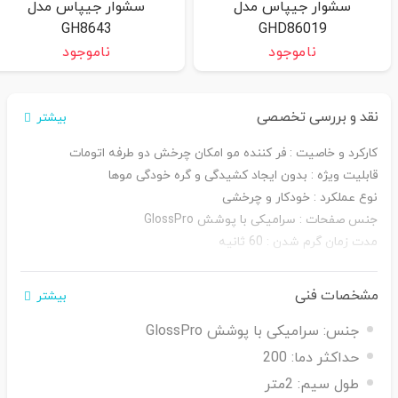
سشوار جیپاس مدل
سشوار جیپاس مدل
GH8643
GHD86019
ناموجود
ناموجود
نقد و بررسی تخصصی
بیشتر
کارکرد و خاصیت : فر کننده مو امکان چرخش دو طرفه اتومات
قابلیت ویژه : بدون ایجاد کشیدگی و گره خودگی موها
نوع عملکرد : خودکار و چرخشی
جنس صفحات : سرامیکی با پوشش GlossPro
مدت زمان گرم شدن : 60 ثانیه
نوع صفحه نمایش : دیجیتال
طول سیم : 2 متر
مشخصات فنی
بیشتر
ویژگی های ایمنی : سیستم محافظ حرارتی ، خاموش شدن خودکار
جنس:
سرامیکی با پوشش GlossPro
حداکثر دما:
200
طول سیم:
2متر