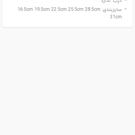
درب:
ندارد
سایزبندی:
16.5cm 19.5cm 22.5cm 25.5cm 28.5cm
31cm