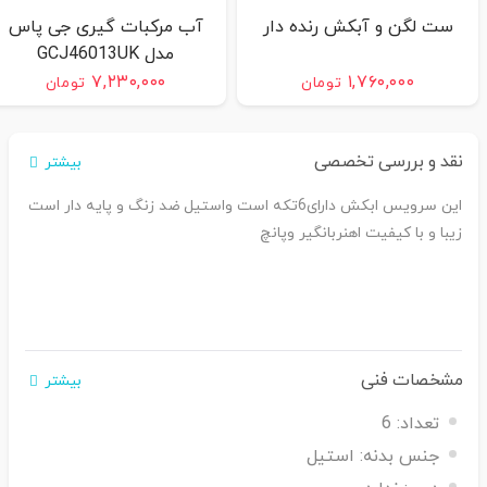
ست لگن و آبکش رنده دار
آب مرکبات گیری جی پاس
مدل GCJ46013UK
۷,۲۳۰,۰۰۰
۱,۷۶۰,۰۰۰
تومان
تومان
نقد و بررسی تخصصی
بیشتر
این سرویس ابکش دارای6تکه است واستیل ضد زنگ و پایه دار است
زیبا و با کیفیت اهنربانگیر وپانچ
مشخصات فنی
بیشتر
تعداد:
6
جنس بدنه:
استیل