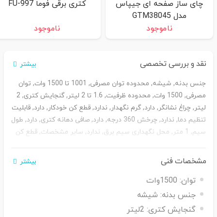
چای ساز صفحه ای جیپاس
کتری برقی فوما FU-997
مدل GTM38045
ناموجود
ناموجود
نقد و بررسی تخصصی
بیشتر
جنس بدنه, شیشه, محدوده توان مصرفی, 1001 تا 1500 وات, توان
مصرفی, 1500 وات, محدوده ظرفیت, 1.6 تا 2 لیتر, گنجایش کتری, 2
لیتر, چراغ نشانگر, دارد, گرم نگهدار, ندارد, قطع کن خودکار, دارد, قابلیت
تنظیم دما, ندارد, چرخش 360 درجه, دارد, صافی دهانه کتری, دارد, طول
سیم, 1 متر, محل نگهداری سیم برق, ندارد, سایر مشخصات, قطع کن
خودکار, دارای چراغ ال ای دی, نمایشگر میزان آب, چرخش 360 درجه,
صافی دهانه کتری
مشخصات فنی
بیشتر
توان:
1500وات
جنس بدنه:
شیشه
گنجایش کتری:
2لیتر