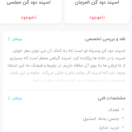
اسپند دود کن المرجان
اسپند دود کن مجلسی
ناموجود
ناموجود
نقد و بررسی تخصصی
بیشتر
اسپند دود کن وسیله ‌ای است که به کمک آن می ‌توان عطر خوش
اسپند را در خانه ‌ها پراکنده کرد. اسپند گیاهی معطر است که بسیاری
از ما ایرانی ‌ها به بوی آن علاقه داریم. در باورها و فرهنگ ما، این اعتقاد
وجود دارد که اسپند اثر چشم‌ زخم را خنثی می‌کند. علاوه بر این باعث
ضدعفونی‌ شدن محیط و دور شدن حشرات هم می ‌شود.
به جز ایران، در چین و ژاپن هم از اسپند استفاده می‌ کنند. آن‌ ها
معتقدند که این ماده عوامل بیماری ‌زا همچون انگل را از بین می ‌برد.
مشخصات فنی
بیشتر
در آفریقا نیز زمانی که افراد تب می‌ کردند، با استفاده از اسپند به
تعداد:
مداوای آن ‌ها می ‌پرداختند. همچنین یونانیان نیز بر این باور بودند که
دود کردن اسپند برای درمان قاعدگی نامنظم مفید است. آن ‌ها دود
جنس بدنه:
استیل
اسپند را به عنوان مسکن می ‌دانستند.
درب:
ندارد